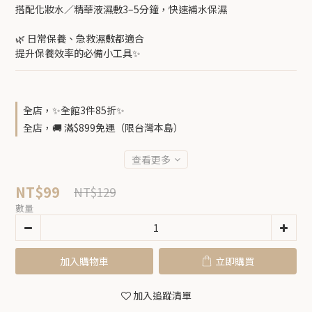
搭配化妝水／精華液濕敷3–5分鐘，快速補水保濕
🌿 日常保養、急救濕敷都適合
提升保養效率的必備小工具✨
全店，✨全館3件85折✨
全店，🚚 滿$899免運（限台灣本島）
查看更多
NT$99
NT$129
數量
加入購物車
立即購買
加入追蹤清單