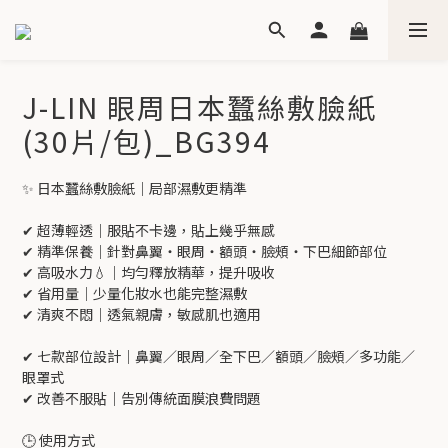
J-LIN 眼周日本蠶絲敷臉紙
(30片/包)_BG394
✨ 日本蠶絲敷臉紙｜局部濕敷更精準
✔ 超薄輕透｜服貼不卡邊，貼上幾乎無感
✔ 精準保養｜針對鼻翼・眼周・額頭・臉頰・下巴細節部位
✔ 高吸水力💧｜均勻釋放精華，提升吸收
✔ 省用量｜少量化妝水也能完整濕敷
✔ 清爽不悶｜透氣親膚，敏感肌也適用
✔ 七款部位設計｜鼻翼／眼周／全下巴／額頭／臉頰／多功能／
眼罩式
✔ 改善不服貼｜告別傳統面膜浪費問題
🕒 使用方式