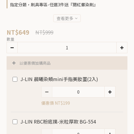
指定分類，刷具專區-任選3件送『腮紅暈染刷』
查看更多
NT$649
NT$999
數量
以優惠價加購商品
J-LIN 晨曦染頰mini手指美妝蛋(2入)
優惠價 NT$199
J-LIN RBC粉底撲-米粒厚款 BG-554