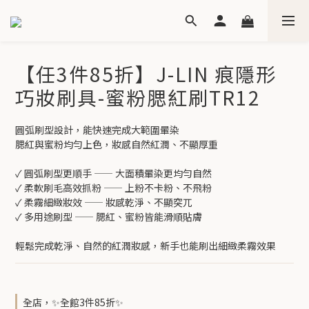
【任3件85折】J-LIN 痕隱形
巧妝刷具-蜜粉腮紅刷TR12
圓弧刷型設計，能快速完成大範圍暈染
腮紅與蜜粉均勻上色，妝感自然紅潤、不顯厚重
✓ 圓弧刷型更順手 —— 大面積暈染更均勻自然
✓ 柔軟刷毛高效抓粉 —— 上粉不卡粉、不飛粉
✓ 柔霧細緻妝效 —— 妝感乾淨、不顯突兀
✓ 多用途刷型 —— 腮紅、蜜粉皆能滑順貼膚
輕鬆完成乾淨、自然的紅潤妝感，新手也能刷出細緻柔霧效果
全店，✨全館3件85折✨