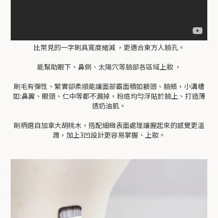
比常見的一字刷具寬度縮減 ，更適合東方人臉孔。
能幫助眼下、鼻側、太陽穴等臉部各區域上妝 ，
刷毛有彈性、緊實卻柔順能讓面部霸面積如額頭、臉頰，小溝槽
如:鼻翼、眼頭、仁中等都不漏掉，粉底均勻浮貼於臉上、打造薄
透奶油肌。
刷柄選自加拿大胡桃木，搭配細緻表面處理讓握起來的感覺更溫
潤，加上3凹設計更容易掌握、上妝。