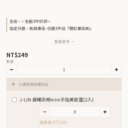
全店，✨全館3件85折✨
指定分類，刷具專區-任選3件送『腮紅暈染刷』
查看更多
NT$249
數量
以優惠價加購商品
J-LIN 晨曦染頰mini手指美妝蛋(2入)
優惠價 NT$199