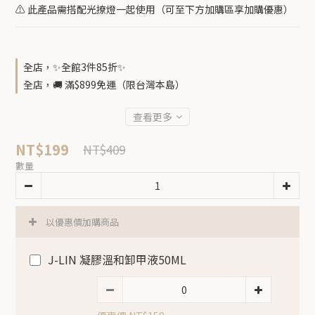
⚠️ 此產品需搭配光撩燈一起使用（可至下方加購區享加購優惠）
全店，✨全館3件85折✨
全店，🚚 滿$899免運（限台灣本島）
查看更多
NT$199
NT$409
數量
以優惠價加購商品
J-LIN 凝膠溫和卸甲液50ML